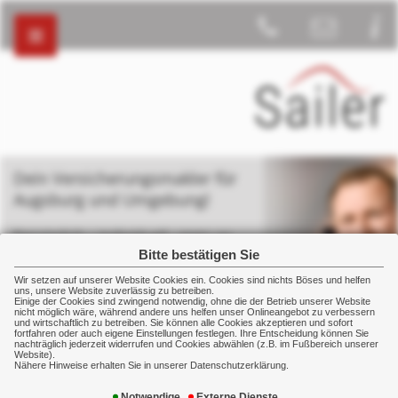
Dein Versicherungsmakler für
Augsburg und Umgebung!
Persönlich – individuell - stets an
deiner Seite
Bitte bestätigen Sie
Wir setzen auf unserer Website Cookies ein. Cookies sind nichts Böses und helfen
uns, unsere Website zuverlässig zu betreiben.
Einige der Cookies sind zwingend notwendig, ohne die der Betrieb unserer Website
nicht möglich wäre, während andere uns helfen unser Onlineangebot zu verbessern
und wirtschaftlich zu betreiben. Sie können alle Cookies akzeptieren und sofort
fortfahren oder auch eigene Einstellungen festlegen. Ihre Entscheidung können Sie
nachträglich jederzeit widerrufen und Cookies abwählen (z.B. im Fußbereich unserer
Betriebliche Vorsorge
Betriebliche Krankenversicherung
… aus der
Website).
Sicht des Arbeitgebers
Nähere Hinweise erhalten Sie in unserer Datenschutzerklärung.
Notwendige
Externe Dienste