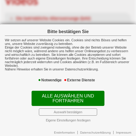
Videos
Die betriebliche Altersvorsorge (bAV)
Bitte bestätigen Sie
PKV Beitragsentlastung im Alter
Wir setzen auf unserer Website Cookies ein. Cookies sind nichts Böses und helfen
uns, unsere Website zuverlässig zu betreiben.
Einige der Cookies sind zwingend notwendig, ohne die der Betrieb unserer Website
nicht möglich wäre, während andere uns helfen unser Onlineangebot zu verbessern
Die betriebliche Krankenversicherung
und wirtschaftlich zu betreiben. Sie können alle Cookies akzeptieren und sofort
fortfahren oder auch eigene Einstellungen festlegen. Ihre Entscheidung können Sie
nachträglich jederzeit widerrufen und Cookies abwählen (z.B. im Fußbereich unserer
Website).
Gut versichert ist, wer gut versichert ist
Nähere Hinweise erhalten Sie in unserer Datenschutzerklärung.
Notwendige
Externe Dienste
Warum zu einem unabhängigen Finanzmakler?
ALLE AUSWÄHLEN UND
FORTFAHREN
Die Riester Rente einfach erklärt
Auswahl bestätigen
So finanzieren Sie Ihre Immobilie richtig
Eigene Einstellungen festlegen
Erstinformation
Datenschutzerklärung
Impressum