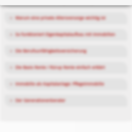
Warum eine private Pflegeversicherung?
Warum eine private Altersvorsorge wichtig ist
So funktioniert Eigenkapitalaufbau mit Immobilien
Die Berufsunfähigkeitsversicherung
Die Basis Rente / Rürup Rente einfach erklärt
Immobilie als Kapitalanlage: Pflegeimmobilie
Der Generationenberater