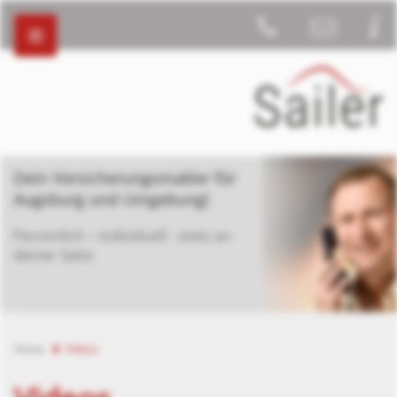
Dein Versicherungsmakler für
Augsburg und Umgebung!
Persönlich – individuell - stets an
deiner Seite
Home
Videos