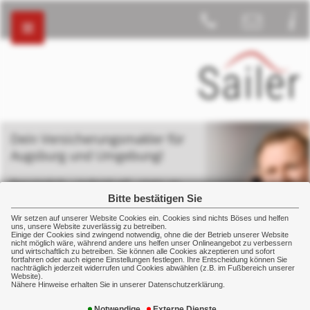
Dein Versicherungsmakler für
Augsburg und Umgebung!
Persönlich – individuell - stets an
deiner Seite
Bitte bestätigen Sie
Wir setzen auf unserer Website Cookies ein. Cookies sind nichts Böses und helfen
uns, unsere Website zuverlässig zu betreiben.
Einige der Cookies sind zwingend notwendig, ohne die der Betrieb unserer Website
nicht möglich wäre, während andere uns helfen unser Onlineangebot zu verbessern
und wirtschaftlich zu betreiben. Sie können alle Cookies akzeptieren und sofort
fortfahren oder auch eigene Einstellungen festlegen. Ihre Entscheidung können Sie
nachträglich jederzeit widerrufen und Cookies abwählen (z.B. im Fußbereich unserer
Gewerbe
Kostenversicherung
Betriebshaftpflicht
Website).
Nähere Hinweise erhalten Sie in unserer Datenschutzerklärung.
Notwendige
Externe Dienste