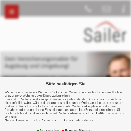
Dein Versicherungsmakler für
Augsburg und Umgebung!
Persönlich – individuell - stets an
deiner Seite
Bitte bestätigen Sie
Wir setzen auf unserer Website Cookies ein. Cookies sind nichts Böses und helfen
uns, unsere Website zuverlässig zu betreiben.
Einige der Cookies sind zwingend notwendig, ohne die der Betrieb unserer Website
nicht möglich wäre, während andere uns helfen unser Onlineangebot zu verbessern
und wirtschaftlich zu betreiben. Sie können alle Cookies akzeptieren und sofort
fortfahren oder auch eigene Einstellungen festlegen. Ihre Entscheidung können Sie
nachträglich jederzeit widerrufen und Cookies abwählen (z.B. im Fußbereich unserer
Gewerbe
Vorsorge
Gruppenunfallversicherung
Website).
Nähere Hinweise erhalten Sie in unserer Datenschutzerklärung.
Notwendige
Externe Dienste