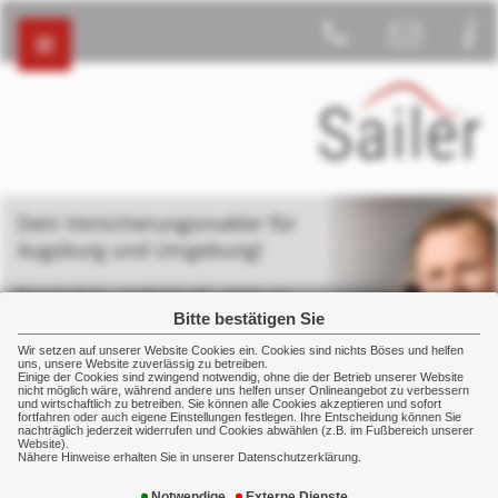
Dein Versicherungsmakler für
Augsburg und Umgebung!
Persönlich – individuell - stets an
deiner Seite
Bitte bestätigen Sie
Wir setzen auf unserer Website Cookies ein. Cookies sind nichts Böses und helfen
uns, unsere Website zuverlässig zu betreiben.
Einige der Cookies sind zwingend notwendig, ohne die der Betrieb unserer Website
nicht möglich wäre, während andere uns helfen unser Onlineangebot zu verbessern
und wirtschaftlich zu betreiben. Sie können alle Cookies akzeptieren und sofort
fortfahren oder auch eigene Einstellungen festlegen. Ihre Entscheidung können Sie
nachträglich jederzeit widerrufen und Cookies abwählen (z.B. im Fußbereich unserer
Schaden
Schadenmeldung
Website).
Nähere Hinweise erhalten Sie in unserer Datenschutzerklärung.
Notwendige
Externe Dienste